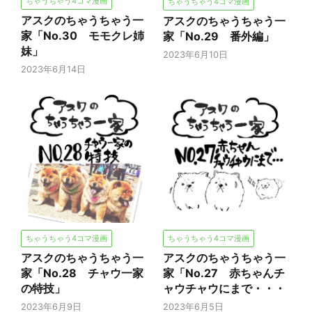
ちゃうちゃう4コマ漫画
ちゃうちゃう4コマ漫画
アスクのちゃうちゃう一
アスクのちゃうちゃう一
家「No.30 モモクレ姉
家「No.29 番外編」
妹」
2023年6月10日
2023年6月14日
ちゃうちゃう4コマ漫画
ちゃうちゃう4コマ漫画
アスクのちゃうちゃう一
アスクのちゃうちゃう一
家「No.27 赤ちゃんチ
家「No.28 チャウ一家
ャウチャウにまで・・・
の特技」
2023年6月5日
2023年6月9日