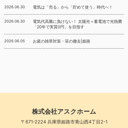
2026.06.30
電気は「売る」から「貯めて使う」時代へ！
2026.06.30
電気代高騰に負けない！ 太陽光＋蓄電池で光熱費
「20年で実質0円」を目指す
2026.06.05
お庭の雑草対策・笹の撤去|姫路
株式会社アスクホーム
〒671-2224 兵庫県姫路市青山西4丁目2-1