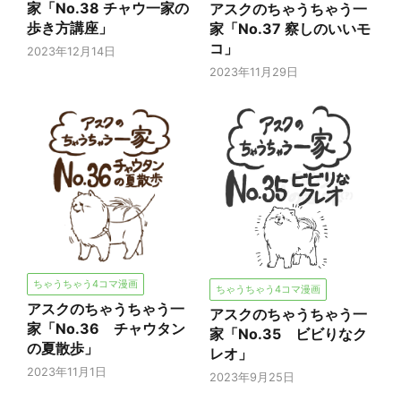
家「No.38 チャウ一家の
アスクのちゃうちゃう一
歩き方講座」
家「No.37 察しのいいモ
コ」
2023年12月14日
2023年11月29日
ちゃうちゃう4コマ漫画
ちゃうちゃう4コマ漫画
アスクのちゃうちゃう一
アスクのちゃうちゃう一
家「No.36 チャウタン
家「No.35 ビビりなク
の夏散歩」
レオ」
2023年11月1日
2023年9月25日