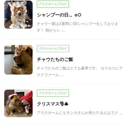
アスクホームブログ
シャンプーの日.。o○
チャウ一家は2週間に1回シャンプーをしておりま
す！ 朝からシ ...
アスクホームブログ
チャウたちのご飯
チャウたちのご飯はとても豪華です。 カリカリにア
スクファーム ...
アスクホームブログ
クリスマス🎅🎄
アスクホームにもサンタさんが来た⁉ みんなでク ...