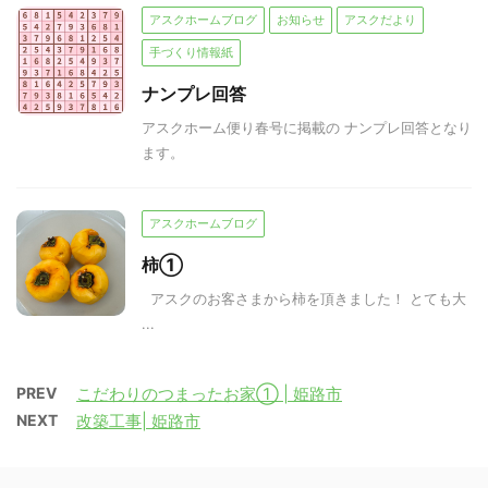
アスクホームブログ
お知らせ
アスクだより
手づくり情報紙
ナンプレ回答
アスクホーム便り春号に掲載の ナンプレ回答となり
ます。
アスクホームブログ
柿①
アスクのお客さまから柿を頂きました！ とても大
...
PREV
こだわりのつまったお家① | 姫路市
NEXT
改築工事| 姫路市