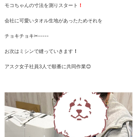
モコちゃんの寸法を測りスタート
！
会社に可愛いタオル生地があったためそれを
チョキチョキ✂-----
お次はミシンで縫っていきます
！
アスク女子社員3人で順番に共同作業😊