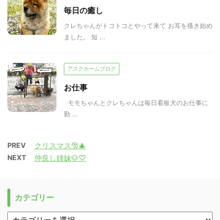
毎日の癒し
クレちゃんがトコトコとやって来て お耳を搔き始め
ました。 短 ...
アスクホームブログ
お仕事
モモちゃんとクレちゃんは毎日看板犬のお仕事に
勤 ...
PREV
クリスマス🎅🎄
NEXT
仲良し姉妹🐶♡
カテゴリー