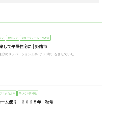
ョン
お知らせ
全面リフォーム・増改築
築して平屋住宅に | 姫路市
様邸のリノベーション工事（13.3坪）をさせていた ...
アスクだより
手づくり情報紙
ホーム便り ２０２５年 秋号
.