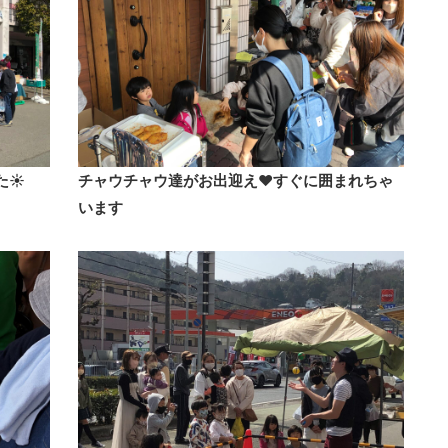
た☀
チャウチャウ達がお出迎え♥すぐに囲まれちゃ
います