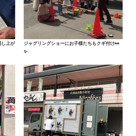
召し上が
ジャグリングショーにお子様たちもクギ付け👀
✨