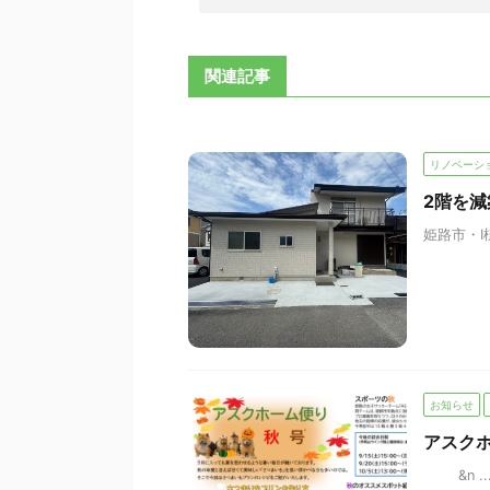
関連記事
リノベーシ
2階を減
姫路市・I
お知らせ
アスク
&n ..